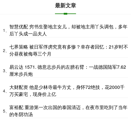
最新文章
智慧优配 穷书生娶地主女儿，却被地主用丫头调包，多年
1、
后丫头成一品夫人
七界策略 被日军俘虏究竟有多惨？幸存者回忆：21岁时不
2、
分昼夜被侮辱三个月
易云达 1571. 德意志步兵的左膀右臂：一战德国陆军7.62
3、
厘米步兵炮
大财配资 他是少林寺最牛方丈，身怀72绝技，花2000千
4、
万买豪宅，现身价上亿
富裕配 重游第一次出国的泰国清迈，在夜市里吃到了当年
5、
的冬阴功汤