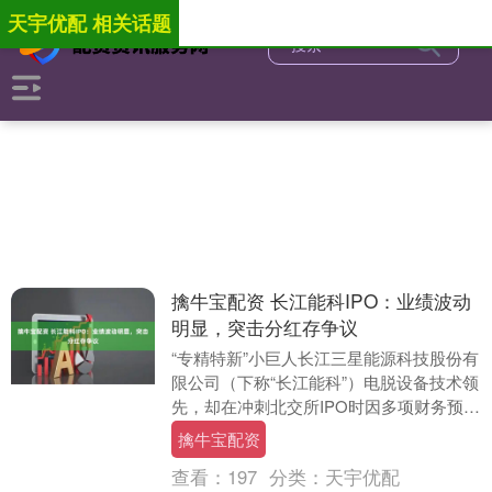
天宇优配 相关话题
擒牛宝配资 长江能科IPO：业绩波动
明显，突击分红存争议
“专精特新”小巨人长江三星能源科技股份有
限公司（下称“长江能科”）电脱设备技术领
先，却在冲刺北交所IPO时因多项财务预
警、频繁关联交易及高比例分红引发监管
擒牛宝配资
和市场....
查看：
197
分类：
天宇优配