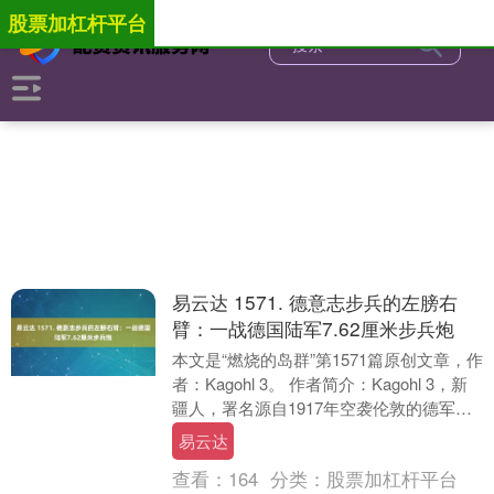
股票加杠杆平台
易云达 1571. 德意志步兵的左膀右
臂：一战德国陆军7.62厘米步兵炮
本文是“燃烧的岛群”第1571篇原创文章，作
者：Kagohl 3。 作者简介：Kagohl 3，新
疆人，署名源自1917年空袭伦敦的德军轰
炸机部队，热衷科普第一....
易云达
查看：
164
分类：
股票加杠杆平台