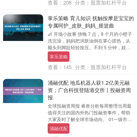
查看：
208
分类：
股票加杠杆平台
掌乐策略 育儿知识 抚触按摩是宝宝的
专属呵护_皮肤_妈妈_摇篮曲
👶 开场小故事 傍晚 7 点，8 个月的小橙子
洗完澡，妈妈把润肤油倒在掌心搓热，从
额头到脚趾轻轻按压。不到 5 分钟，娃的
睫毛开始打架，哼哼两声就秒睡。奶奶看
掌乐策略
得....
查看：
145
分类：
股票加杠杆平台
涌融优配 地瓜机器人获1.2亿美元融
资；广合科技登陆港交所丨投融资周
报
全球投融资周报 睿兽分析每周整理当周最
值得关注的国内外热门投融资事件，帮助
大家及时了解全球市场动向。 01一级市场
投融资概览 根据睿兽分析监测数据，本周
涌融优配
国内一级....