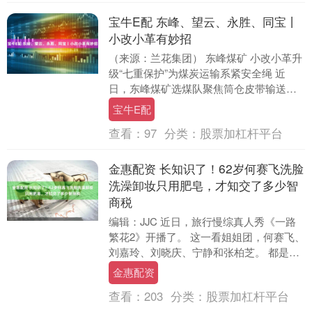
宝牛E配 东峰、望云、永胜、同宝丨
小改小革有妙招
（来源：兰花集团） 东峰煤矿 小改小革升
级“七重保护”为煤炭运输系紧安全绳 近
日，东峰煤矿选煤队聚焦筒仓皮带输送系
统安全痛点，以“小改小革”推动设备防护升
宝牛E配
级，在....
查看：
97
分类：
股票加杠杆平台
金惠配资 长知识了！62岁何赛飞洗脸
洗澡卸妆只用肥皂，才知交了多少智
商税
编辑：JJC 近日，旅行慢综真人秀《一路
繁花2》开播了。 这一看姐姐团，何赛飞、
刘嘉玲、刘晓庆、宁静和张柏芝。 都是熟
悉的面孔们，而弟弟团则是柯淳、邵子恒
金惠配资
两人比....
查看：
203
分类：
股票加杠杆平台