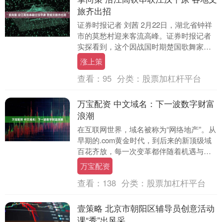
旅齐出招
证券时报记者 刘茜 2月22日，湖北省钟祥
市的莫愁村迎来客流高峰。证券时报记者
实探看到，这个因战国时期楚国歌舞家莫
愁女生长于此而得名的民俗村，处处洋溢
涨上策
着春节期间....
查看：
95
分类：
股票加杠杆平台
万宝配资 中文域名：下一波数字财富
浪潮
在互联网世界，域名被称为“网络地产”。从
早期的.com黄金时代，到后来的新顶级域
百花齐放，每一次变革都伴随着机遇与争
议。如今，随着中国互联网的深度普及和
万宝配资
国家对数....
查看：
138
分类：
股票加杠杆平台
壹策略 北京市朝阳区辅导员创意活动
课“秀”出风采