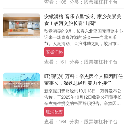
查看：
108
分类：
股票加杠杆平台
安徽润格 音乐节里“安利”家乡美景美
食！蛟河文旅长春“出圈”
秋意初显的9月，长春东北亚国际博览中心
迎来一场青春洋溢的盛会——向北音乐
节。人潮涌动、音浪沸腾之间，蛟河市文
化广播电视和旅游局的推介展位惊艳亮
安徽润格
相，成为音乐节里一....
查看：
161
分类：
股票加杠杆平台
旺润配资 万科：辛杰因个人原因辞任
董事长，深铁总经理黄力平接任
新京报贝壳财经讯10月13日，万科发布公
告称，于2025年10月12日收到公司董事长
辛杰先生提交的书面辞职报告。辛杰因个
人原因申请辞任本公司非执行董事及董事
旺润配资
长职....
查看：
164
分类：
股票加杠杆平台