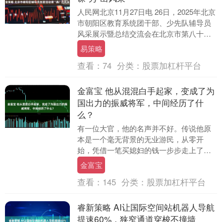
人民网北京11月27日电 26日，2025年北京
市朝阳区教育系统团干部、少先队辅导员
风采展示暨总结交流会在北京市第八十中
学（白家庄校区）举办。本次活动以“匠心
易策略
筑....
查看：
74
分类：
股票加杠杆平台
金富宝 他从混混白手起家，变成了为
国出力的振威将军，中间经历了什
么？
有一位大官，他的名声并不好。传说他原
本是一个毫无背景的无业游民，从零开
始，凭借一笔买媳妇的钱一步步走上了事
业的巅峰。这个人就是曾经历经两朝、被
金富宝
称为振威将军的罗思....
查看：
145
分类：
股票加杠杆平台
睿新策略 AI让国际空间站机器人导航
提速60%，狭窄通道穿梭不撞墙