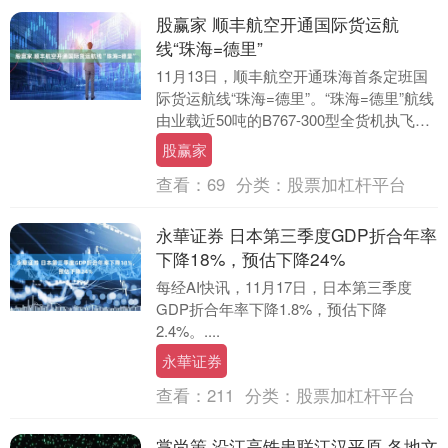
股赢家 顺丰航空开通国际货运航
线“珠海=德里”
11月13日，顺丰航空开通珠海首条定班国
际货运航线“珠海=德里”。“珠海=德里”航线
由业载近50吨的B767-300型全货机执飞，
计划每周运营4班，可服务手机、....
股赢家
查看：
69
分类：
股票加杠杆平台
永華证券 日本第三季度GDP折合年率
下降18%，预估下降24%
每经AI快讯，11月17日，日本第三季度
GDP折合年率下降1.8%，预估下降
2.4%。....
永華证券
查看：
211
分类：
股票加杠杆平台
掌尚策 沿江高铁串联江汉平原 各地文