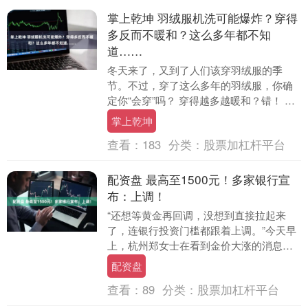
掌上乾坤 羽绒服机洗可能爆炸？穿得
多反而不暖和？这么多年都不知
道……
冬天来了，又到了人们该穿羽绒服的季
节。不过，穿了这么多年的羽绒服，你确
定你“会穿”吗？ 穿得越多越暖和？错！ 一
到冬天，怕冷的人恨不得把家里所有的保
掌上乾坤
暖衣服都穿上....
查看：
183
分类：
股票加杠杆平台
配资盘 最高至1500元！多家银行宣
布：上调！
“还想等黄金再回调，没想到直接拉起来
了，连银行投资门槛都跟着上调。”今天早
上，杭州郑女士在看到金价大涨的消息
后，忍不住感叹：莫非又得追涨？ 11月11
配资盘
日，国际金....
查看：
89
分类：
股票加杠杆平台