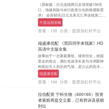
（原标题：日元连续两日走强突破156关
口，地缘风险与央行政策分化助推避险需
求） 金吾财讯|日元兑美元汇率连续第二个
交易日走强，亚洲时段USD/JPY跌破
牛股远期策略
156.....
查看：
139
分类：
股票加杠杆平台
端盛康优配 《黑田同学来我家》HD
高清中文版全集
故事始于一次家庭重组。绫井结女，校园
里走的焦点，酒红色波浪长发与冷冽眼神
构筑起生人勿近的气场，是公认的高冷辣
妹。伊理户水斗，班级里的透明人，黑框
端盛康优配
眼镜与习惯性含胸....
查看：
104
分类：
股票加杠杆平台
拉伯配资 宁科生物（600165）投资
者索赔再提交立案，已有胜诉及获赔
到位