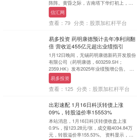
阵阵。黄昏之际，古南塔下华灯初上，游
船在江面上穿梭，映照出“水巷能仁”的繁华
信汇网
与烟火。 千....
查看：
79
分类：
股票加杠杆平台
易多投资 药明康德预计去年净利润翻
倍 营收近455亿元超出业绩指引
1月12日晚间，无锡药明康德新药开发股份
有限公司（药明康德，603259.SH；
2359.HK）发布2025年业绩预增公告。 药
明康德预计2025年度实现营业收....
易多投资
查看：
125
分类：
股票加杠杆平台
出彩速配 1月16日科沃转债上涨
09%，转股溢价率15553%
本站消息，1月16日科沃转债收盘上涨
0.9%，报123.28元/张，成交额4034.84万
元，转股溢价率155.53%。 资料显示，科