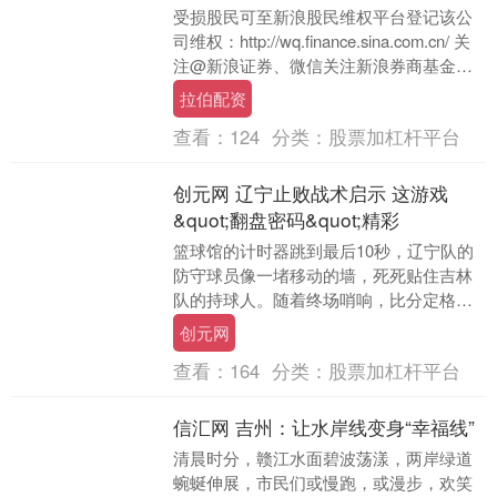
受损股民可至新浪股民维权平台登记该公
司维权：http://wq.finance.sina.com.cn/ 关
注@新浪证券、微信关注新浪券商基金、
百度搜索新浪股民....
拉伯配资
查看：
124
分类：
股票加杠杆平台
创元网 辽宁止败战术启示 这游戏
&quot;翻盘密码&quot;精彩
篮球馆的计时器跳到最后10秒，辽宁队的
防守球员像一堵移动的墙，死死贴住吉林
队的持球人。随着终场哨响，比分定格在
105:98——这支经历四连败的东北虎，终
创元网
于在主场....
查看：
164
分类：
股票加杠杆平台
信汇网 吉州：让水岸线变身“幸福线”
清晨时分，赣江水面碧波荡漾，两岸绿道
蜿蜒伸展，市民们或慢跑，或漫步，欢笑