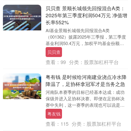
贝贝查 景顺长城领先回报混合A类：
2025年第三季度利润504万元 净值增
长率552%
AI基金景顺长城领先回报混合A类
（001362）披露2025年三季报，第三季度
基金利润50.4万元，加权平均基金份额本
期利润0.0921元。报告期内，基金净值
贝贝查
增....
查看：
99
分类：
股票加杠杆平台
粤有钱 是时候给河南建业浇点冷水降
降温了，足协杯拿冠军才是当务之急
河南队本赛季的目标已经基本达成：成功
保级并进入足协杯决赛。即便在足协杯决
赛中失利，这一赛季的表现也可以说是圆
满收官，而绝不是前期努力白费。如今，
粤友钱
河南队的重点应该....
查看：
115
分类：
股票加杠杆平台