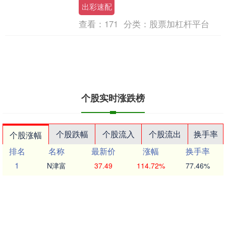
沃转债信用级别为“AA”，....
出彩速配
查看：
171
分类：
股票加杠杆平台
个股实时涨跌榜
个股跌幅
个股流入
个股流出
换手率
个股涨幅
排名
名称
最新价
涨幅
换手率
1
N津富
37.49
114.72%
77.46%
2
威尔高
39.83
20.01%
17.76%
3
锴威特
77.82
20.00%
1.17%
4
科翔股份
64.32
20.00%
12.21%
5
蜀道装备
33.61
19.99%
11.69%