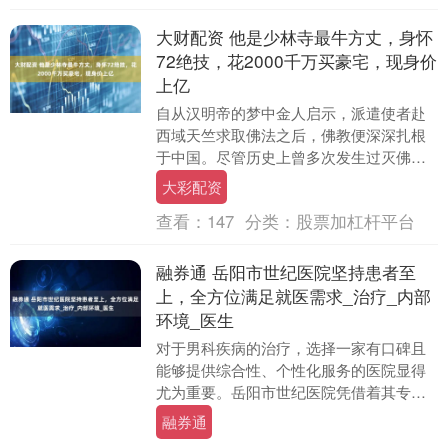
大财配资 他是少林寺最牛方丈，身怀
72绝技，花2000千万买豪宅，现身价
上亿
自从汉明帝的梦中金人启示，派遣使者赴
西域天竺求取佛法之后，佛教便深深扎根
于中国。尽管历史上曾多次发生过灭佛的
事件，佛教在中国的影响力依然举足轻
大彩配资
重，历经千年不衰，....
查看：
147
分类：
股票加杠杆平台
融券通 岳阳市世纪医院坚持患者至
上，全方位满足就医需求_治疗_内部
环境_医生
对于男科疾病的治疗，选择一家有口碑且
能够提供综合性、个性化服务的医院显得
尤为重要。岳阳市世纪医院凭借着其专业
的医疗团队和正规的治疗理念，成为了许
融券通
多男性患者的优选....