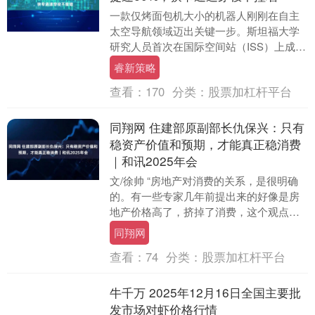
一款仅烤面包机大小的机器人刚刚在自主
太空导航领域迈出关键一步。斯坦福大学
研究人员首次在国际空间站（ISS）上成功
演示了一套基于机器学习的控制系统，标
睿新策略
志着轨道机器....
查看：
170
分类：
股票加杠杆平台
同翔网 住建部原副部长仇保兴：只有
稳资产价值和预期，才能真正稳消费
｜和讯2025年会
文/徐帅 “房地产对消费的关系，是很明确
的。有一些专家几年前提出来的好像是房
地产价格高了，挤掉了消费，这个观点是
不正确的。” 12月7日，由联办集团、和讯
同翔网
共同主....
查看：
74
分类：
股票加杠杆平台
牛千万 2025年12月16日全国主要批
发市场对虾价格行情