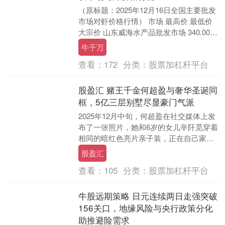
（原标题：2025年12月16日全国主要批发
市场对虾价格行情） 市场 最高价 最低价
大宗价 山东威海水产品批发市场 340.00
260.00 320.00 ....
牛千万
查看：
172
分类：
股票加杠杆平台
股盈汇 赌王千金何超盈与奢华圣诞同
框，5亿三层别墅尽显豪门气派
2025年12月中旬，何超盈在社交媒体上发
布了一张照片，她和6岁的女儿辛阡觅穿着
相同的暗红色亮片亲子装，正在自己家里
的别墅里庆祝圣诞节。现场并没有邀请太
股盈汇
多的明星....
查看：
105
分类：
股票加杠杆平台
牛股远期策略 日元连续两日走强突破
156关口，地缘风险与央行政策分化
助推避险需求