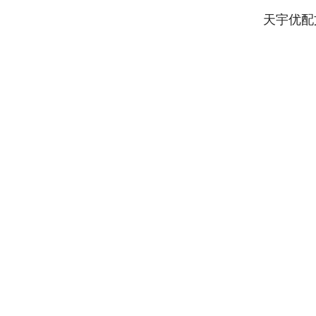
天宇优配
深证成指
14311.01
.68
1.02%
200.89
1