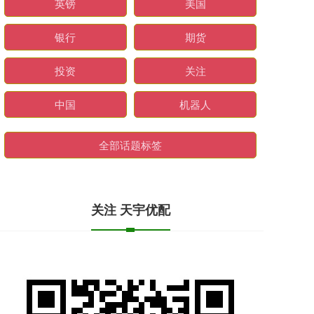
英镑
美国
银行
期货
投资
关注
中国
机器人
全部话题标签
关注 天宇优配