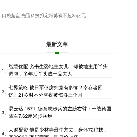
口袋超盘 光迅科技拟定增募资不超35亿元
最新文章
智慧优配 穷书生娶地主女儿，却被地主用丫头
1、
调包，多年后丫头成一品夫人
七界策略 被日军俘虏究竟有多惨？幸存者回
2、
忆：21岁时不分昼夜被侮辱三个月
易云达 1571. 德意志步兵的左膀右臂：一战德国
3、
陆军7.62厘米步兵炮
大财配资 他是少林寺最牛方丈，身怀72绝技，
4、
花2000千万买豪宅，现身价上亿