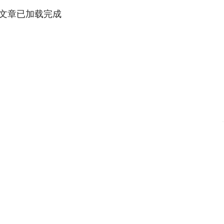
文章已加载完成
沪深300
4694.44
.42%
43.13
0.93%