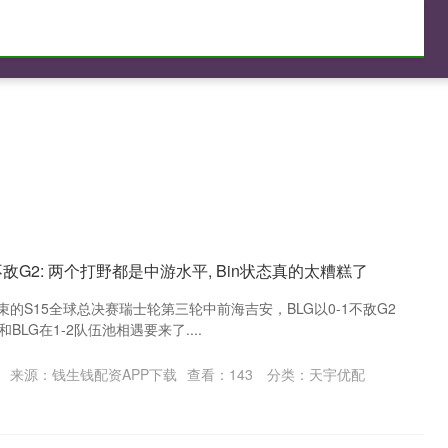
实盘的股票杠杆平台
股票加杠杆平台
敌G2: 两个打野都是中游水平, Bin状态真的太糟糕了
束的S15全球总决赛瑞士轮第三轮中前海吉安，BLG以0-1不敌G2
和BLG在1-2队伍池相遇要来了....
来源：钱生钱配资APP下载
查看：
143
分类：
天宇优配