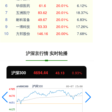
6
毕得医药
61.6
20.01%
6.12%
7
五洲医疗
83.62
20.01%
18.37%
8
耐科装备
49.67
20.01%
6.83%
9
一博科技
53.33
20.01%
17.26%
10
方邦股份
146.16
20.00%
7.68%
沪深京行情 实时轮播
北证50
1134.24
创
11.37
1.01%