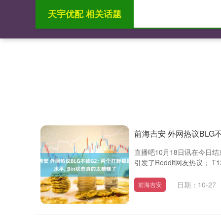
天宇优配 相关话题
首页
天宇优配
前海吉安 外网热议BLG不
直播吧10月18日讯在今日结
引发了Reddit网友热议； T1
日期：10-27
前海吉安