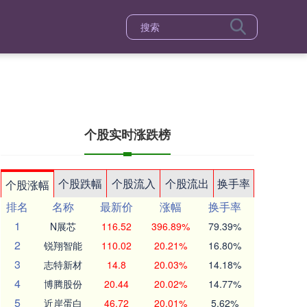
个股实时涨跌榜
个股跌幅
个股流入
个股流出
换手率
个股涨幅
排名
名称
最新价
涨幅
换手率
1
N展芯
116.52
396.89%
79.39%
2
锐翔智能
110.02
20.21%
16.80%
3
志特新材
14.8
20.03%
14.18%
4
博腾股份
20.44
20.02%
14.77%
5
近岸蛋白
46.72
20.01%
5.62%