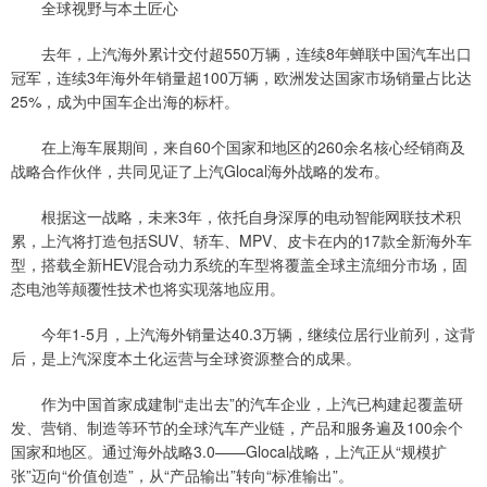
全球视野与本土匠心
去年，上汽海外累计交付超550万辆，连续8年蝉联中国汽车出口
冠军，连续3年海外年销量超100万辆，欧洲发达国家市场销量占比达
25%，成为中国车企出海的标杆。
在上海车展期间，来自60个国家和地区的260余名核心经销商及
战略合作伙伴，共同见证了上汽Glocal海外战略的发布。
根据这一战略，未来3年，依托自身深厚的电动智能网联技术积
累，上汽将打造包括SUV、轿车、MPV、皮卡在内的17款全新海外车
型，搭载全新HEV混合动力系统的车型将覆盖全球主流细分市场，固
态电池等颠覆性技术也将实现落地应用。
今年1-5月，上汽海外销量达40.3万辆，继续位居行业前列，这背
后，是上汽深度本土化运营与全球资源整合的成果。
作为中国首家成建制“走出去”的汽车企业，上汽已构建起覆盖研
发、营销、制造等环节的全球汽车产业链，产品和服务遍及100余个
国家和地区。通过海外战略3.0——Glocal战略，上汽正从“规模扩
张”迈向“价值创造”，从“产品输出”转向“标准输出”。