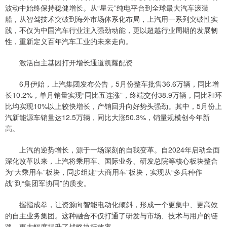
波动中始终保持稳健增长。从“星云”纯电平台到全球最大汽车滚装
船，从智驾技术突破到海外市场体系化布局，上汽用一系列突破性实
践，不仅为中国汽车行业注入强劲动能，更以超越行业周期的发展韧
性，重新定义百年汽车工业的未来走向。
激活自主基因打开增长通道凯耀配资
6月伊始，上汽集团发布公告，5月份整车批售36.6万辆，同比增
长10.2%，单月销量实现“同比五连涨”，终端交付38.9万辆，同比和环
比均实现10%以上较快增长，产销回升向好势头强劲。其中，5月份上
汽新能源车销量达12.5万辆，同比大涨50.3%，销量规模创今年新
高。
上汽的逆势增长，源于一场深刻的自我变革。自2024年启动全面
深化改革以来，上汽将乘用车、国际业务、研发总院等核心板块整合
为“大乘用车”板块，同步组建“大商用车”板块，实现从“多兵种作
战”到“集团军协同”的质变。
握指成拳，让资源向智能电动化倾斜，形成一个更集中、更高效
的自主业务集团。这种融合不仅打通了研发与市场、技术与用户的链
路，更大幅度提升了战略执行效率。