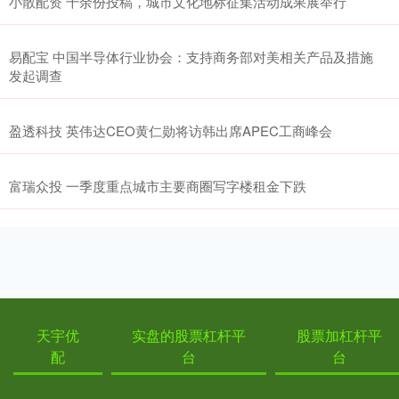
小散配资 千余份投稿，城市文化地标征集活动成果展举行
易配宝 中国半导体行业协会：支持商务部对美相关产品及措施
发起调查
盈透科技 英伟达CEO黄仁勋将访韩出席APEC工商峰会
富瑞众投 一季度重点城市主要商圈写字楼租金下跌
天宇优
实盘的股票杠杆平
股票加杠杆平
配
台
台