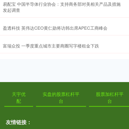
易配宝 中国半导体行业协会：支持商务部对美相关产品及措施
发起调查
盈透科技 英伟达CEO黄仁勋将访韩出席APEC工商峰会
富瑞众投 一季度重点城市主要商圈写字楼租金下跌
天宇优
实盘的股票杠杆平
股票加杠杆平
配
台
台
友情链接：