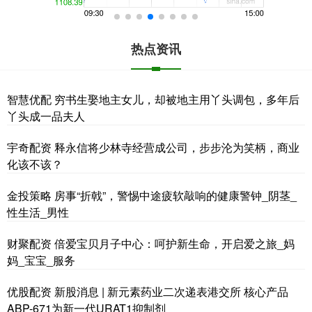
热点资讯
智慧优配 穷书生娶地主女儿，却被地主用丫头调包，多年后
丫头成一品夫人
宇奇配资 释永信将少林寺经营成公司，步步沦为笑柄，商业
化该不该？
金投策略 房事“折戟”，警惕中途疲软敲响的健康警钟_阴茎_
性生活_男性
财聚配资 倍爱宝贝月子中心：呵护新生命，开启爱之旅_妈
妈_宝宝_服务
优股配资 新股消息 | 新元素药业二次递表港交所 核心产品
ABP-671为新一代URAT1抑制剂