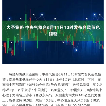
每经AI快讯大圣策略，中央气象台6月11日10时发布台风蓝色预
警：南海热带低压已于今天（11日）上午8点钟（北京时，下同）在
南海中西部海面上加强为今年第1号台风“蝴蝶”（热带风暴级；英文名
称Wutip；名字来源：中国澳门；名称意义：一种昆虫），9点钟其中
心位于海南省三沙市（西沙永兴岛）东偏南方向大约145公里的海面
上，就是北纬16.3度、东经113.6度，中心附近最大风力8级（18米/
秒），中心最低气压为995百帕，七级风圈半径100-260公里。