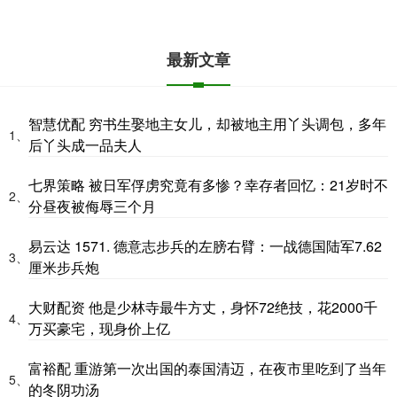
最新文章
智慧优配 穷书生娶地主女儿，却被地主用丫头调包，多年
1、
后丫头成一品夫人
七界策略 被日军俘虏究竟有多惨？幸存者回忆：21岁时不
2、
分昼夜被侮辱三个月
易云达 1571. 德意志步兵的左膀右臂：一战德国陆军7.62
3、
厘米步兵炮
大财配资 他是少林寺最牛方丈，身怀72绝技，花2000千
4、
万买豪宅，现身价上亿
富裕配 重游第一次出国的泰国清迈，在夜市里吃到了当年
5、
的冬阴功汤