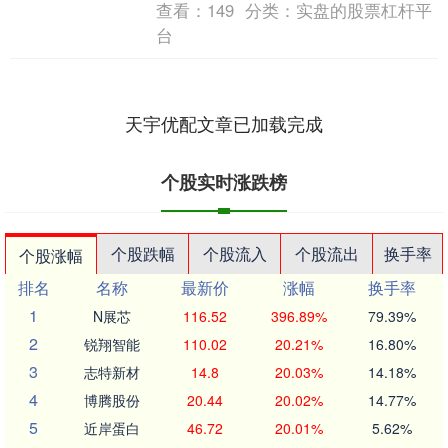
查看：
149
分类：
实盘的股票杠杆平
台
天宇优配文章已加载完成
个股实时涨跌榜
个股跌幅
个股流入
个股流出
换手率
个股涨幅
排名
名称
最新价
涨幅
换手率
1
N展芯
116.52
396.89%
79.39%
2
锐翔智能
110.02
20.21%
16.80%
3
志特新材
14.8
20.03%
14.18%
4
博腾股份
20.44
20.02%
14.77%
5
近岸蛋白
46.72
20.01%
5.62%