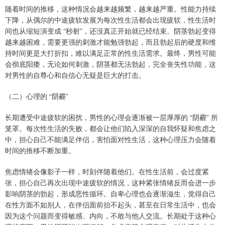
随着时间的推移，这种情况会越来越频繁，越来越严重。性能力持续
下降，从偶尔的中途疲软发展为每次性生活都会出现疲软，性生活时
间也从缩短演变成 “秒射”，还没真正开始就已经结束。阴茎勃起变得
越来越困难，需要更强的刺激才能勉强勃起，而且勃起后的硬度和维
持时间更是大打折扣，难以满足正常的性生活需求。最终，男性可能
会彻底阳痿，无论如何刺激，阴茎都无法勃起，完全丧失性功能，这
对男性的自尊心和自信心无疑是巨大的打击。
（二）心理的 “阴霾”
长期遭受中途疲软的困扰，男性的心理会逐渐被一层厚厚的 “阴霾” 所
笼罩。每次性生活的失败，都会让他们陷入深深的自我怀疑和焦虑之
中，担心自己不能满足伴侣，害怕面对性生活，这种心理压力会随着
时间的推移不断加重。
焦虑情绪会像影子一样，时刻伴随着他们。在性生活前，会过度紧
张，担心自己再次出现中途疲软的情况，这种紧张情绪反而会进一步
影响阴茎的勃起，形成恶性循环。自卑心理也会逐渐滋生，觉得自己
在性方面不如别人，在伴侣面前抬不起头，甚至在日常生活中，也会
因为这个问题而变得敏感、内向，不敢与他人交流。长期处于这种心