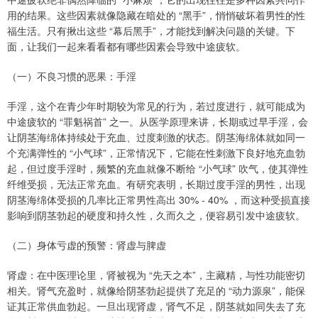
用的结果。这些因素就像隐藏在暗处的 “黑手”，悄悄破坏着男性的性
福生活。只有揪出这些 “幕后黑手”，才能找到解决问题的关键。下
面，让我们一起来看看都有哪些因素会导致中途疲软。
（一）不良习惯的恶果：手淫
手淫，这个在青少年时期较为常见的行为，若过度进行，就可能成为
中途疲软的 “罪魁祸首” 之一。从医学原理来讲，长期或过早手淫，会
让阴茎海绵体持续处于充血、过度刺激的状态。阴茎海绵体就如同一
个充满弹性的 “小气球”，正常情况下，它能在性刺激下良好地充血勃
起，但过度手淫时，频繁的充血就像不断给 “小气球” 吹气，使其弹性
纤维受损，无法正常充血。有研究表明，长期过度手淫的男性，出现
阴茎海绵体受损的几率比正常男性高出 30% - 40% ，而这种受损直接
影响到阴茎勃起的硬度和持久性，久而久之，便容易引发中途疲软。
（二）身体亏虚的预警：肾虚与脾虚
肾虚：在中医理论里，肾被视为 “先天之本”，主藏精，与性功能密切
相关。肾气充盈时，就像给阴茎勃起提供了充足的 “动力源泉”，能保
证其正常供血勃起。一旦出现肾虚，肾气不足，阴茎就如同失去了充