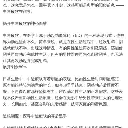
么，这究竟是怎么一回事呢？其实，这很可能是典型的阳痿前兆 ——
中途疲软在作祟。
揭开中途疲软的神秘面纱
中途疲软，在医学上属于勃起功能障碍（ED）的一种表现形式，也被
称为勃起坚而不久。简单来说，就是在性生活过程中，还没射精，阴
茎就疲软不举。出现这种情况，有的男性通过再次刺激阴茎，还能使
阴茎再次勃起完成性生活；但有的男性即便再怎么刺激阴茎，也无法
让其再次勃起并完成射精。
展开剩余89%
日常生活中，中途疲软有着明显的表现。比如性生活时间明显缩短，
原本能维持较为满意的时长，如今却早早结束；阴茎勃起后硬度不
够，不再像以前那样坚挺有力，难以满足性生活的正常需求。这些表
现不仅严重影响性生活质量，还会在无形中给男性带来巨大的心理压
力，长期如此，甚至会影响夫妻感情，破坏家庭的和谐氛围。
追根溯源：探寻中途疲软的幕后黑手
中途疲软绝非偶然降临的 “小麻烦”，它的出现往往是多种因素共同作