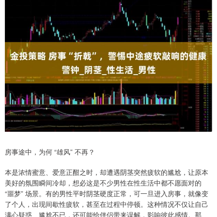
房事途中，为何 “雄风” 不再？
本是浓情蜜意、爱意正酣之时，却遭遇阴茎突然疲软的尴尬，让原本
美好的氛围瞬间冷却，想必这是不少男性在性生活中都不愿面对的
“噩梦” 场景。有的男性平时阴茎硬度正常，可一旦进入房事，就像变
了个人，出现间歇性疲软，甚至在过程中停顿。这种情况不仅让自己
满心疑惑、尴尬不已，还可能给伴侣带来误解，影响彼此感情。那