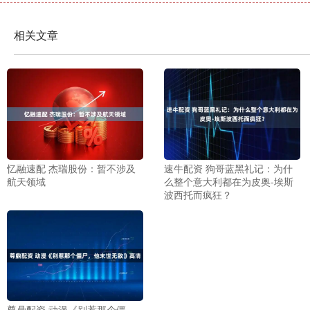
相关文章
忆融速配 杰瑞股份：暂不涉及
速牛配资 狗哥蓝黑礼记：为什
航天领域
么整个意大利都在为皮奥-埃斯
波西托而疯狂？
尊鼎配资 动漫《别惹那个僵