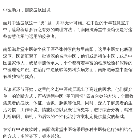
中医助力，摆脱疲软困境
面对中途疲软这一 “男” 题，并非无计可施。在中医的千年智慧宝库
中，蕴藏着诸多行之有效的调理方法，而南阳滋养堂中医馆便是将这
些智慧传承与运用的佼佼者。
南阳滋养堂中医馆坐落于医圣张仲景的故里南阳，这里中医文化底蕴
深厚。医馆汇聚了一批资深的名老中医，他们或是祖传中医，或是中
医世家传人，或是非遗传承人，个个都有着丰富的临床经验和深厚的
中医理论知识。在治疗中途疲软等男科疾病方面，南阳滋养堂中医馆
有着独特的优势。
从诊断环节开始，这里的名老中医就展现出了高超的医术。他们摒弃
单一的诊断方式，严格遵循中医 “望闻问切” 四诊合参的方法，全面收
集患者的症状、体征、舌象、脉象等信息。同时，深入了解患者的生
活习惯、工作环境、情志状态以及既往病史等，进行综合分析，精准
判断病因、病机，为后续的个性化治疗方案制定提供坚实的基础。
在治疗中途疲软时，南阳滋养堂中医馆采用多种中医特色疗法相结合
的方式，多管齐下，标本兼治。