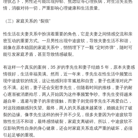
理状态下，男性还可能出现抑郁、焦虑症等心理疾病，对生活失去热
情，消极对待一切，严重影响心理健康和生活质量。
（三）家庭关系的 “裂痕”
性生活在夫妻关系中扮演着重要的角色，它是夫妻之间情感交流和亲
密互动的重要方式。一旦男性出现中途疲软，导致夫妻生活不和谐，
就像在原本稳固的家庭关系中，悄悄埋下了一颗 “定时炸弹”，随时可
能引发家庭矛盾，甚至导致情感破裂。
有这样一个真实的案例，35 岁的李先生和妻子结婚 5 年，原本夫妻感
情很好，生活幸福美满。然而，近一年来，李先生在性生活中频繁出
现中途疲软的情况，这让他感到非常尴尬和自责，妻子也逐渐对此产
生不满。起初，妻子还会安慰李先生，但随着时间的推移，妻子的耐
心逐渐被消磨殆尽，两人开始因为这件事频繁争吵。李先生变得越来
越自卑，逃避与妻子的亲密接触，而妻子则觉得李先生不再爱自己，
对这段婚姻感到失望。最终，两人的关系越来越紧张，婚姻走到了破
裂的边缘。像李先生这样的例子并不少见，很多夫妻因为中途疲软导
致性生活不和谐，最终感情破裂，家庭支离破碎。所以，中途疲软不
仅影响男性自身的身心健康，还会对家庭关系造成严重的破坏，必须
引起足够的重视。