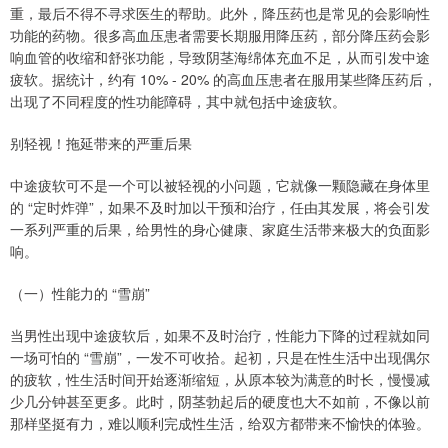
重，最后不得不寻求医生的帮助。此外，降压药也是常见的会影响性
功能的药物。很多高血压患者需要长期服用降压药，部分降压药会影
响血管的收缩和舒张功能，导致阴茎海绵体充血不足，从而引发中途
疲软。据统计，约有 10% - 20% 的高血压患者在服用某些降压药后，
出现了不同程度的性功能障碍，其中就包括中途疲软。
别轻视！拖延带来的严重后果
中途疲软可不是一个可以被轻视的小问题，它就像一颗隐藏在身体里
的 “定时炸弹”，如果不及时加以干预和治疗，任由其发展，将会引发
一系列严重的后果，给男性的身心健康、家庭生活带来极大的负面影
响。
（一）性能力的 “雪崩”
当男性出现中途疲软后，如果不及时治疗，性能力下降的过程就如同
一场可怕的 “雪崩”，一发不可收拾。起初，只是在性生活中出现偶尔
的疲软，性生活时间开始逐渐缩短，从原本较为满意的时长，慢慢减
少几分钟甚至更多。此时，阴茎勃起后的硬度也大不如前，不像以前
那样坚挺有力，难以顺利完成性生活，给双方都带来不愉快的体验。