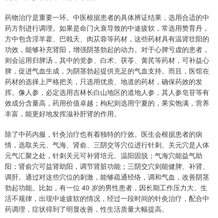
药物治疗是重要一环。中医根据患者的具体辨证结果，选用合适的中
药方剂进行调理。如果是命门火衰导致的中途疲软，常选用赞育丹，
方中包含淫羊藿、巴戟天、肉苁蓉等药材，这些药材具有温肾壮阳的
功效，能够补充肾阳，增强阴茎勃起的动力。对于心脾亏虚的患者，
则会运用归脾汤，其中的党参、白术、茯苓、黄芪等药材，可补益心
脾，促进气血生成，为阴茎勃起提供充足的气血支持。而且，医馆在
药材的选择上严格把关，只选用优质、地道的药材，确保药效的发
挥。像人参，必定选用吉林长白山地区的道地人参，其人参皂苷等有
效成分含量高，药用价值卓越；枸杞则选用宁夏的，果实饱满，营养
丰富，能更好地发挥滋补肝肾的作用。
除了中药内服，针灸治疗也有着独特的疗效。医生会根据患者的病
情，选取关元、气海、肾俞、三阴交等穴位进行针刺。关元穴是人体
元气汇聚之处，针刺关元可补肾培元、温阳固脱；气海穴能益气助
阳；肾俞穴可益肾助阳，调节肾脏功能；三阴交穴则能健脾、补肾、
调肝。通过对这些穴位的刺激，能够疏通经络，调和气血，改善阴茎
勃起功能。比如，有一位 40 岁的男性患者，因长期工作压力大、生
活不规律，出现中途疲软的情况，经过一段时间的针灸治疗，配合中
药调理，症状得到了明显改善，性生活质量大幅提高。