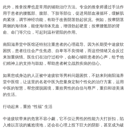
此外，推拿按摩也是常用的辅助治疗方法。专业的推拿师通过手法作
用于患者的腰骶部、腹部、下肢等部位，促进局部血液循环，缓解肌
肉紧张，调节神经功能，有助于改善阴茎勃起状况。例如，按摩阴茎
两侧的海绵体，能使海绵体充血，增强勃起硬度；按摩腰骶部的肾
俞、命门等穴位，可起到温补肾阳的作用。
南阳滋养堂中医馆还特别注重患者的心理疏导。因为长期受中途疲软
困扰，患者往往会产生焦虑、自卑等不良情绪，而这些情绪又会反过
来加重病情。医生们在治疗过程中，会耐心倾听患者的心声，给予他
们精神上的支持与鼓励，帮助患者树立战胜疾病的信心。
如果您或身边的人正被中途疲软等男科问题困扰，不妨来到南阳滋养
堂中医馆，让这里的名老中医为您量身定制个性化的治疗方案，运用
中医的智慧，帮您摆脱困境，重拾男性的自信与尊严，重归和谐美满
的生活。
行动起来，重拾 “性福” 生活
中途疲软带来的危害不容小觑，它不仅让男性的性能力大打折扣，陷
入难以言说的尴尬境地，还会在心理上投下巨大的阴影，甚至成为破