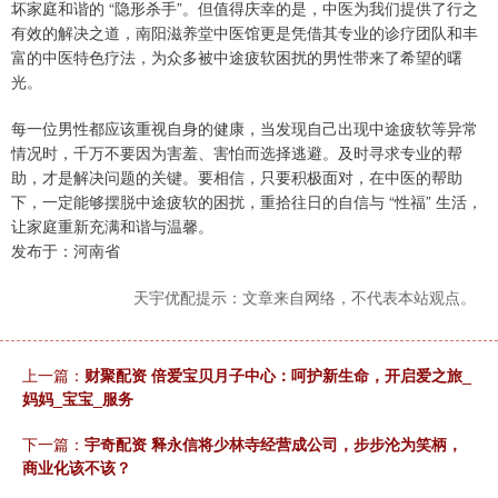
坏家庭和谐的 “隐形杀手”。但值得庆幸的是，中医为我们提供了行之
有效的解决之道，南阳滋养堂中医馆更是凭借其专业的诊疗团队和丰
富的中医特色疗法，为众多被中途疲软困扰的男性带来了希望的曙
光。
每一位男性都应该重视自身的健康，当发现自己出现中途疲软等异常
情况时，千万不要因为害羞、害怕而选择逃避。及时寻求专业的帮
助，才是解决问题的关键。要相信，只要积极面对，在中医的帮助
下，一定能够摆脱中途疲软的困扰，重拾往日的自信与 “性福” 生活，
让家庭重新充满和谐与温馨。
发布于：河南省
天宇优配提示：文章来自网络，不代表本站观点。
上一篇：
财聚配资 倍爱宝贝月子中心：呵护新生命，开启爱之旅_
妈妈_宝宝_服务
下一篇：
宇奇配资 释永信将少林寺经营成公司，步步沦为笑柄，
商业化该不该？