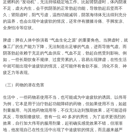
足燃料的 “发动机”，无法持续稳定地工作。比如肾阴虚时，体内阴液
不足，虚火内生，会干扰阴茎的正常勃起功能，导致勃起后坚而不
久；肾阳虚时，阳气亏虚，温煦功能减弱，阴茎海绵体无法得到充分
的温养，也会出现中途疲软的情况，还常伴有腰膝冷痛、手脚发凉、
全身怕冷等症状。
脾虚：脾在人体中扮演着 “气血生化之源” 的重要角色。当脾虚时，就
像工厂的生产能力下降，无法制造出足够的气血，进而导致气虚。而
阴茎勃起依赖于充足的气血供应，气血不足，勃起自然受到影响。例
如，一些长期饮食不规律、过度劳累的人，容易出现脾虚，在性生活
中就可能出现中途疲软的情况，还可能伴有食欲不振、消化不良、神
疲乏力等表现。
（三）药物的潜在危害
生活中，一些药物若使用不当，也可能成为中途疲软的诱因。以伟哥
为例，它本是用于治疗勃起功能障碍的药物，但如果使用不当，如超
剂量服用、与其他药物混用等，不仅无法达到预期效果，还可能适得
其反，导致阳痿疲软。曾有一位 40 多岁的男性，为了追求更强烈的
效果，自行加大伟哥的服用剂量，起初确实感觉效果不错，但渐渐
地，他发现自己在性生活中出现了中途疲软的情况，而且越来越严