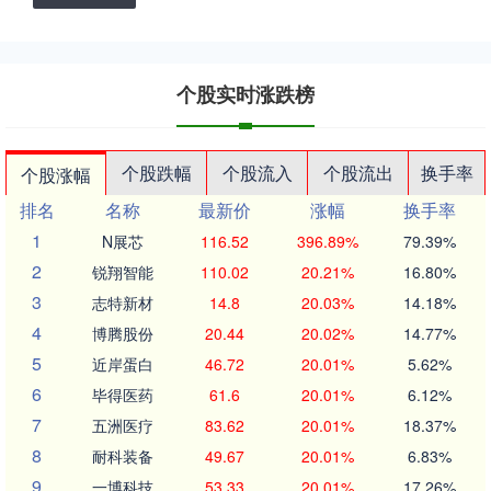
个股实时涨跌榜
个股跌幅
个股流入
个股流出
换手率
个股涨幅
排名
名称
最新价
涨幅
换手率
1
N展芯
116.52
396.89%
79.39%
2
锐翔智能
110.02
20.21%
16.80%
3
志特新材
14.8
20.03%
14.18%
4
博腾股份
20.44
20.02%
14.77%
5
近岸蛋白
46.72
20.01%
5.62%
6
毕得医药
61.6
20.01%
6.12%
7
五洲医疗
83.62
20.01%
18.37%
8
耐科装备
49.67
20.01%
6.83%
9
一博科技
53.33
20.01%
17.26%