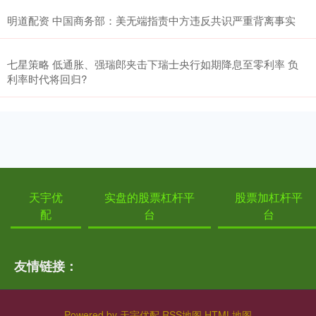
明道配资 中国商务部：美无端指责中方违反共识严重背离事实
七星策略 低通胀、强瑞郎夹击下瑞士央行如期降息至零利率 负
利率时代将回归?
天宇优
实盘的股票杠杆平
股票加杠杆平
配
台
台
友情链接：
Powered by
天宇优配
RSS地图
HTML地图