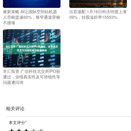
睿新策略 AI让国际空间站机器
出彩速配 1月16日科沃转债上涨
人导航提速60%，狭窄通道穿梭
09%，转股溢价率15553%
不撞墙
丰汇投资 广信科技北交所IPO获
通过，业绩真实性及可持续性等
问题遭问询
相关评论
本文评分
*