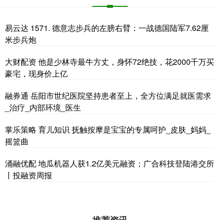
易云达 1571. 德意志步兵的左膀右臂：一战德国陆军7.62厘
米步兵炮
大财配资 他是少林寺最牛方丈，身怀72绝技，花2000千万买
豪宅，现身价上亿
融券通 岳阳市世纪医院坚持患者至上，全方位满足就医需求
_治疗_内部环境_医生
掌乐策略 育儿知识 抚触按摩是宝宝的专属呵护_皮肤_妈妈_
摇篮曲
涌融优配 地瓜机器人获1.2亿美元融资；广合科技登陆港交所
丨投融资周报
推荐资讯