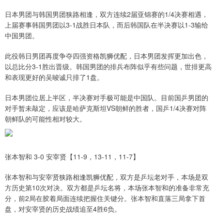
日本男团与韩国男团狭路相逢，双方连续2届亚锦赛的1/4决赛相遇，
上届赛事韩国男团以3-1战胜日本队，而后韩国队在半决赛以1-3输给
中国男团。
此役韩日男团再度争夺四强资格凯狮优配，日本男团发挥更加出色，
以总比分3-1胜出晋级。韩国男团的排兵布阵似乎有些问题，世排更高
和表现更好的吴晙诚只排了1盘。
日本男团位居上半区，半决赛对手极可能是中国队。目前国乒男团的
对手暂未敲定，应该是哈萨克斯坦VS朝鲜的胜者，国乒1/4决赛对阵
朝鲜队的可能性相对较大。
张本智和 3-0 安宰贤【11-9，13-11，11-7】
张本智和与安宰贤狭路相逢凯狮优配，双方是乒坛老对手，本场是双
方历史第10次对决。双方都是乒坛名将，本场张本智和的准备非常充
分，前2局在胶着局面连续把握住关键分。张本智和直落三局拿下首
盘，对安宰贤的历史战绩追至4胜6负。